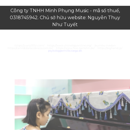
Công ty TNHH Minh Phụng Music - mã số thuế,
0318745942. Chủ sở hữu website: Nguyễn Thụy
Như Tuyết
https://juara303z.com/
https://www.rhinologyonline.org/
bumbu medan
https://canildobalacobraco.com.br/
https://www.flvw-iserlohn.de/
https://bighand.jp/
psykologpernillezoega.dk