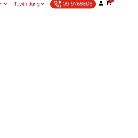
0919768606
ch
Tuyển dụng
Liên hệ