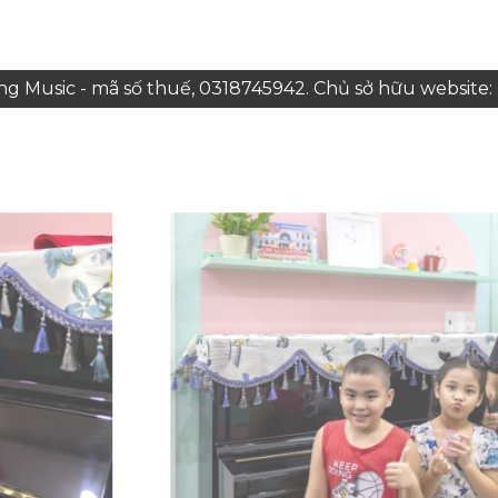
 Music - mã số thuế, 0318745942. Chủ sở hữu websit