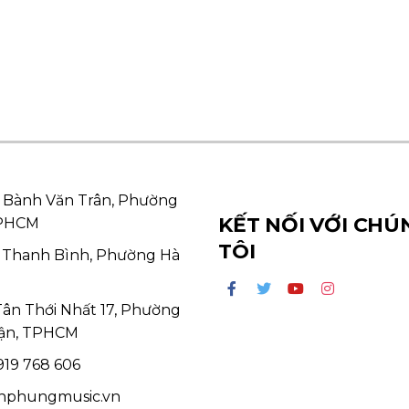
 Bành Văn Trân, Phường
KẾT NỐI VỚI CHÚ
TPHCM
TÔI
 Thanh Bình, Phường Hà
Tân Thới Nhất 17, Phường
ận, TPHCM
19 768 606
hphungmusic.vn