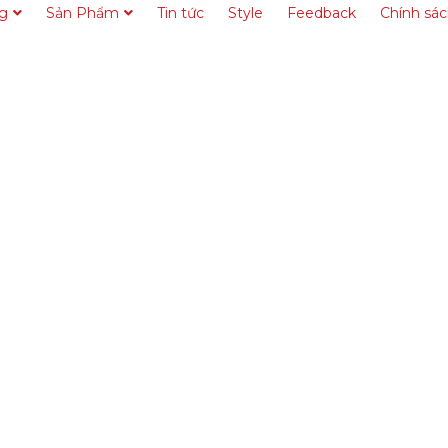
ng
Sản Phẩm
Tin tức
Style
Feedback
Chính sá