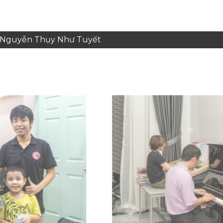
e: Nguyễn Thụy Như Tuyết