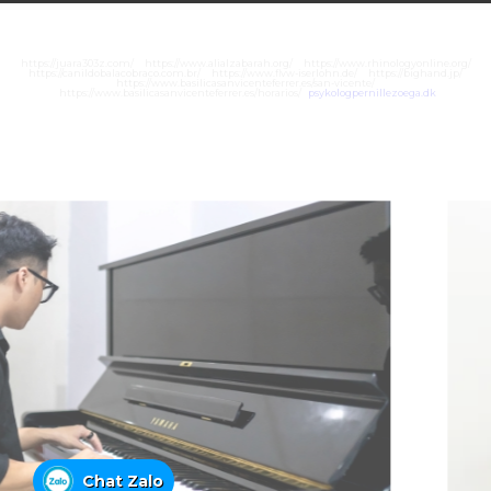
https://juara303z.com/
https://www.alialzabarah.org/
https://www.rhinologyonline.org/
https://canildobalacobraco.com.br/
https://www.flvw-iserlohn.de/
https://bighand.jp/
https://www.basilicasanvicenteferrer.es/san-vicente/
https://www.basilicasanvicenteferrer.es/horarios/
psykologpernillezoega.dk
Chat Zalo