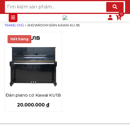
TRANG CHỦ
»
SHOWROOM ĐÀN KAWAI KU-1B
Hết hàng
Đàn piano cơ Kawai KU1B
20.000.000
₫