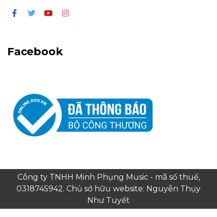
Facebook
Công ty TNHH Minh Phụng Music - mã số thuế,
0318745942. Chủ sở hữu website: Nguyễn Thụy
Như Tuyết