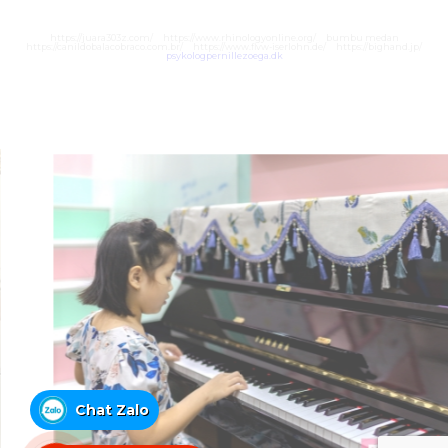
https://juara303z.com/
https://www.rhinologyonline.org/
bumbu medan
https://canildobalacobraco.com.br/
https://www.flvw-iserlohn.de/
https://bighand.jp/
psykologpernillezoega.dk
Chat Zalo