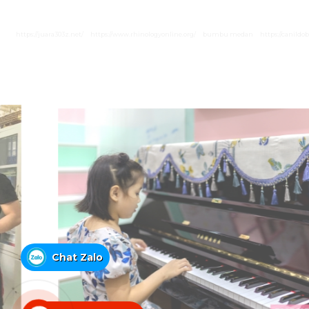
https://juara303z.net/
https://www.rhinologyonline.org/
bumbu medan
https://canildo
Chat Zalo