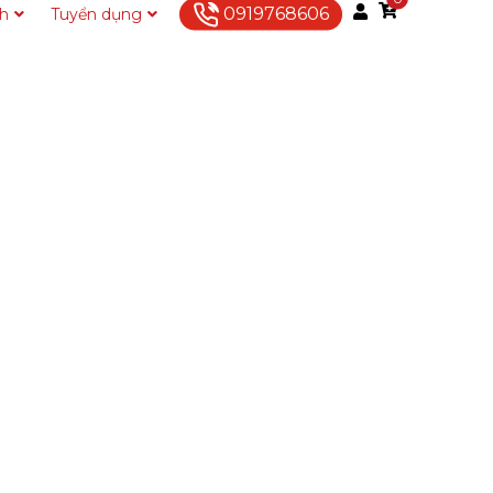
0919768606
ch
Tuyển dụng
Liên hệ