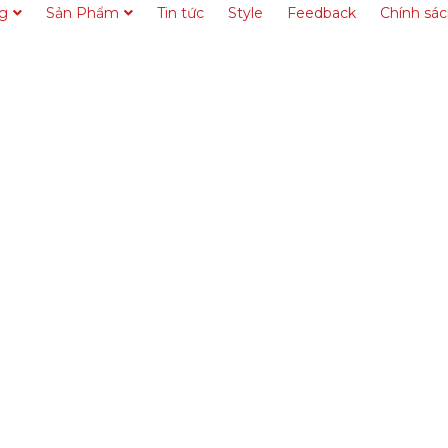
ng
Sản Phẩm
Tin tức
Style
Feedback
Chính sá