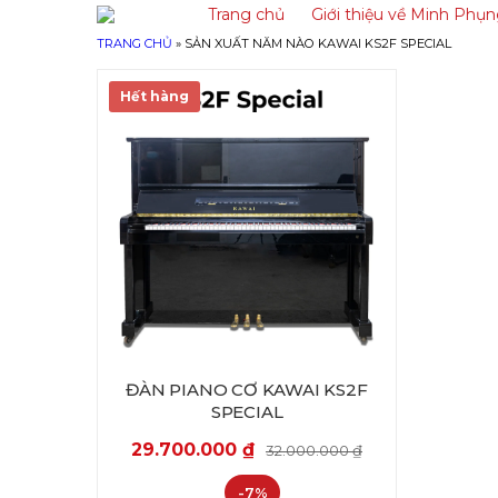
Trang chủ
Giới thiệu về Minh Phụ
TRANG CHỦ
»
SẢN XUẤT NĂM NÀO KAWAI KS2F SPECIAL
Hết hàng
ĐÀN PIANO CƠ KAWAI KS2F
SPECIAL
29.700.000
₫
32.000.000
₫
-7%