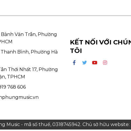
 Bành Văn Trân, Phường
KẾT NỐI VỚI CHÚ
TPHCM
TÔI
 Thanh Bình, Phường Hà
Tân Thới Nhất 17, Phường
ận, TPHCM
19 768 606
hphungmusic.vn
 Music - mã số thuế, 0318745942. Chủ sở hữu websit