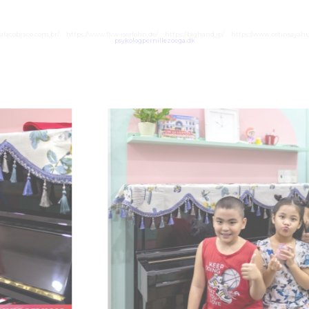
balacobraco.com.br/
https://www.flvw-iserlohn.de/
https://bighand.jp/
https://www.cetinsaya
psykologpernillezoega.dk