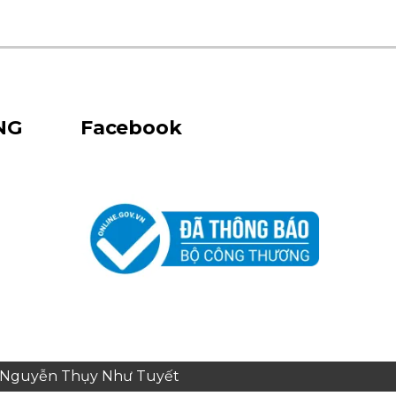
NG
Facebook
e: Nguyễn Thụy Như Tuyết