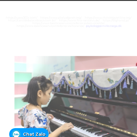
https://juara303z.com/
https://www.alialzabarah.org/
https://www.rhinologyonline.org/
https://canildobalacobraco.com.br/
https://www.flvw-iserlohn.de/
https://bighand.jp/
https://www.basilicasanvicenteferrer.es/san-vicente/
https://www.basilicasanvicenteferrer.es/horarios/
psykologpernillezoega.dk
Chat Zalo