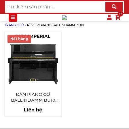
TRANG CHỦ
»
REVIEW PIANO BALLINDAMM BU10
Hết hàng
ĐÀN PIANO CƠ
BALLINDAMM BU10
IMPERIAL POLISHED
Liên hệ
EBONY