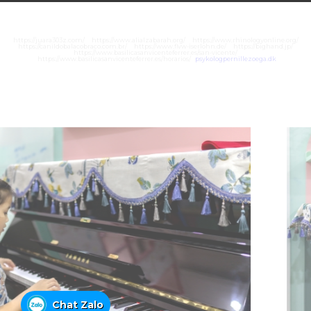
https://juara303z.com/
https://www.alialzabarah.org/
https://www.rhinologyonline.org/
https://canildobalacobraco.com.br/
https://www.flvw-iserlohn.de/
https://bighand.jp/
https://www.basilicasanvicenteferrer.es/san-vicente/
https://www.basilicasanvicenteferrer.es/horarios/
psykologpernillezoega.dk
Chat Zalo