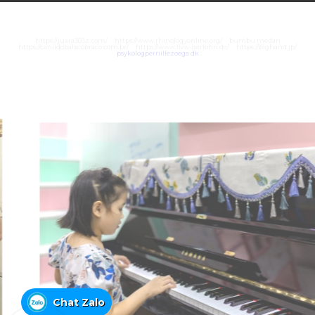
https://juara303z.com/
https://www.rhinologyonline.org/
bumbu medan
https://canildobalacobraco.com.br/
https://www.flvw-iserlohn.de/
https://bighand.jp/
psykologpernillezoega.dk
Chat Zalo