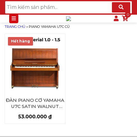
TRANG CHỦ
»
PIANO YAMAHA U7C CŨ
Hết hàng
ĐÀN PIANO CƠ YAMAHA
U7C SATIN WALNUT
SERIAL 1.0XX.XXX –
53.000.000
₫
1.5XX.XXX