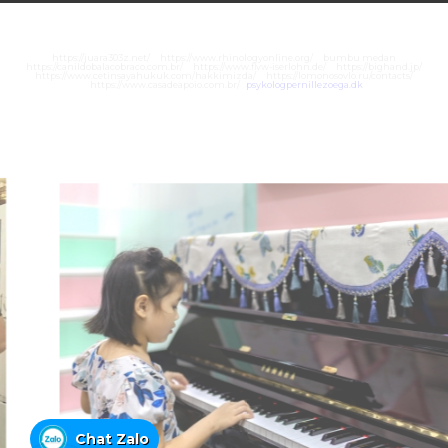
https://juara303z.net/
https://www.rhinologyonline.org/
bumbu medan
https://canildobalacobraco.com.br/
https://www.flvw-iserlohn.de/
https://bighand.jp/
https://www.cetinsayahukuk.com/hakkimizda/
https://lomonosovlo.ru/contacts/
https://www.casadeapoio.com.br/
psykologpernillezoega.dk
Chat Zalo