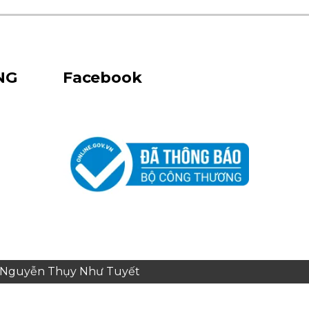
NG
Facebook
e: Nguyễn Thụy Như Tuyết