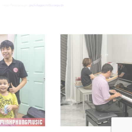
https://bighand.jp/
psykologpernillezoega.dk