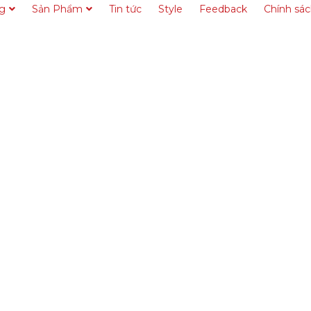
ng
Sản Phẩm
Tin tức
Style
Feedback
Chính sá