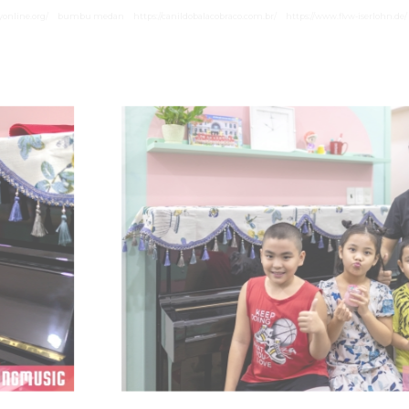
yonline.org/
bumbu medan
https://canildobalacobraco.com.br/
https://www.flvw-iserlohn.de/