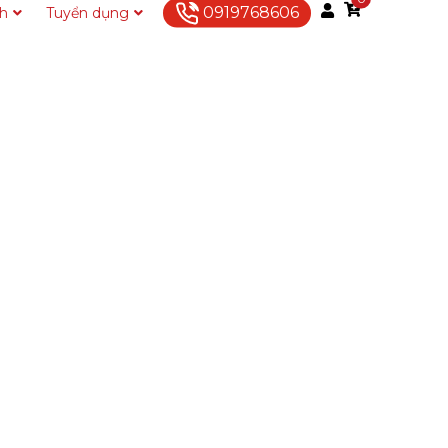
0919768606
ch
Tuyển dụng
Liên hệ