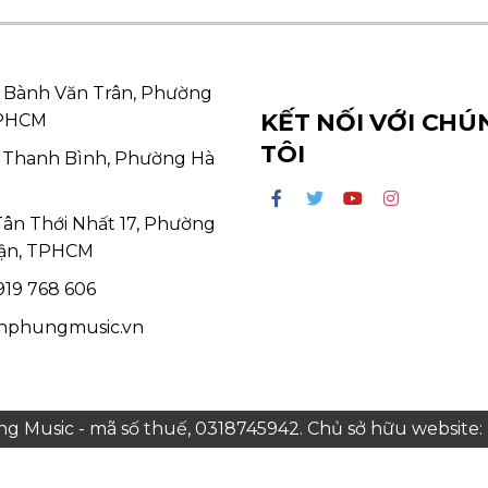
 Bành Văn Trân, Phường
KẾT NỐI VỚI CHÚ
TPHCM
TÔI
 Thanh Bình, Phường Hà
Tân Thới Nhất 17, Phường
ận, TPHCM
19 768 606
hphungmusic.vn
 Music - mã số thuế, 0318745942. Chủ sở hữu websit