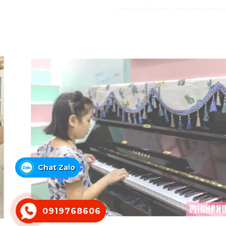
https://juara303z.com/
https://www.rhinolog
Chat Zalo
0919768606