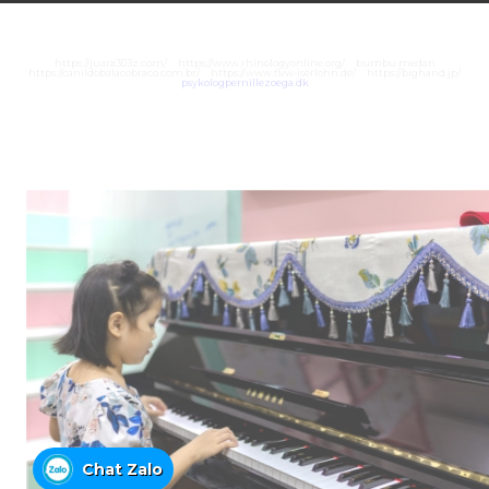
https://juara303z.com/
https://www.rhinologyonline.org/
bumbu medan
https://canildobalacobraco.com.br/
https://www.flvw-iserlohn.de/
https://bighand.jp/
psykologpernillezoega.dk
Chat Zalo