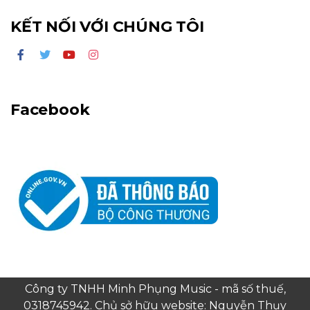
KẾT NỐI VỚI CHÚNG TÔI
Facebook
Công ty TNHH Minh Phụng Music - mã số thuế,
0318745942. Chủ sở hữu website: Nguyễn Thụy