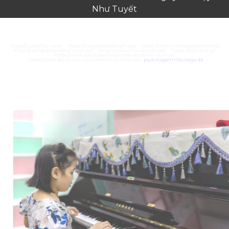
Như Tuyết
https://juara303z.com/
https://www.alialzabarah.org/
https://www.rhinologyonline.org/
https://canildobalacobraco.com.br/
https://www.flvw-iserlohn.de/
https://bighand.jp/
https://www.basilicasanvicenteferrer.es/san-vicente/
https://www.basilicasanvicenteferrer.es/horarios/
psykologpernillezoega.dk