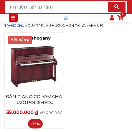
TRANG CHỦ
»
DỰA TRÊN XU HƯỚNG HIỆN TẠI: YAMAHA U3G
Hết hàng
ĐÀN PIANO CƠ YAMAHA
U3G POLISHED
MAHOGANY
35.000.000
₫
40.000.000
₫
-13%