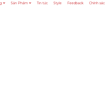
ng
Sản Phẩm
Tin tức
Style
Feedback
Chính sá