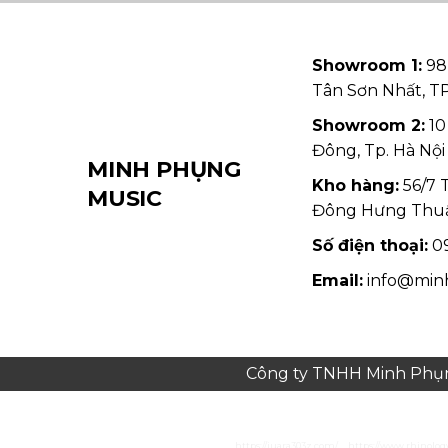
Showroom 1:
98
Tân Sơn Nhất, 
Showroom 2:
10
Đông, Tp. Hà Nội
MINH PHỤNG
Kho hàng:
56/7 
MUSIC
Đông Hưng Thu
Số điện thoại:
09
Email:
info@min
Công ty TNHH Minh Phụng
https://juara303z.com/
https://www.rhinolog