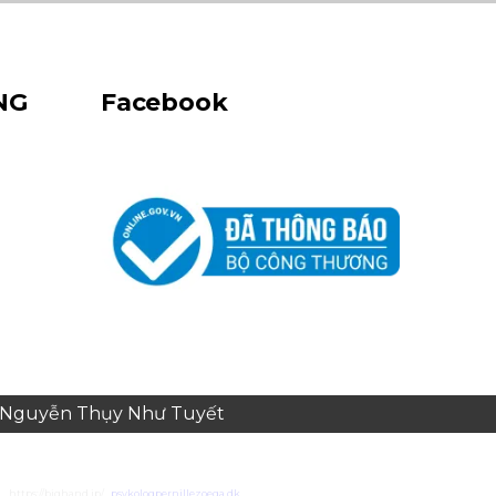
NG
Facebook
e: Nguyễn Thụy Như Tuyết
https://bighand.jp/
psykologpernillezoega.dk