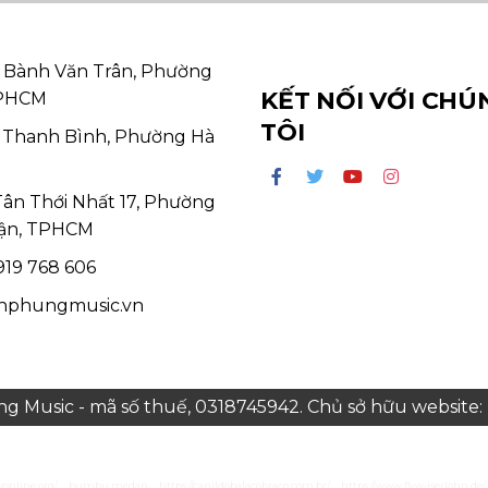
 Bành Văn Trân, Phường
KẾT NỐI VỚI CHÚ
TPHCM
TÔI
 Thanh Bình, Phường Hà
Tân Thới Nhất 17, Phường
ận, TPHCM
19 768 606
hphungmusic.vn
 Music - mã số thuế, 0318745942. Chủ sở hữu websit
yonline.org/
bumbu medan
https://canildobalacobraco.com.br/
https://www.flvw-iserlohn.de/