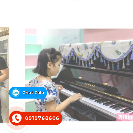
Chat Zalo
0919768606