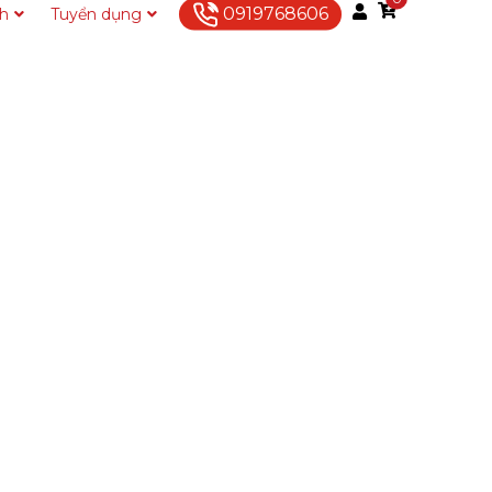
0919768606
ch
Tuyển dụng
Liên hệ