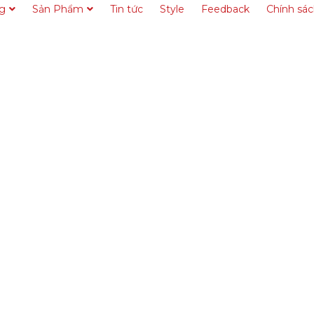
ng
Sản Phẩm
Tin tức
Style
Feedback
Chính sá