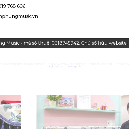
19 768 606
hphungmusic.vn
 Music - mã số thuế, 0318745942. Chủ sở hữu websit
https://canildobalacobraco.com.br/
https://www.flvw-iserlohn.de/
https://bighand.jp/
https://w
psykologpernillezoega.dk