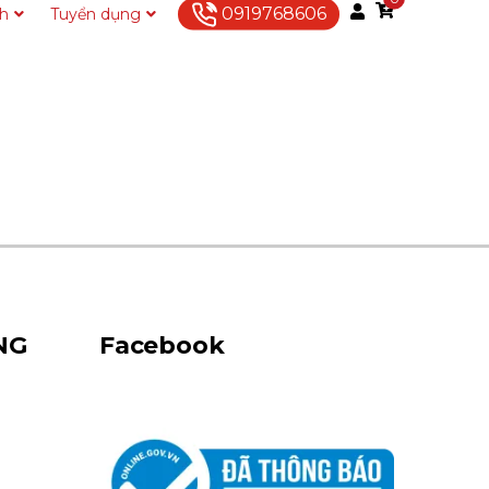
0919768606
ch
Tuyển dụng
Liên hệ
NG
Facebook