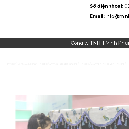
Số điện thoại:
09
Email:
info@min
Công ty TNHH Minh Phụng
https://juara303z.com/
https://www.alialzabarah.org/
https://www.rhinologyonline.org/