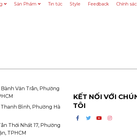
ng
Sản Phẩm
Tin tức
Style
Feedback
Chính sá
 Bành Văn Trân, Phường
KẾT NỐI VỚI CHÚ
TPHCM
TÔI
 Thanh Bình, Phường Hà
Tân Thới Nhất 17, Phường
ận, TPHCM