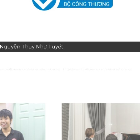
e: Nguyễn Thụy Như Tuyết
ww.basilicasanvicenteferrer.es/san-vicente/
https://www.basilicasanvicenteferrer.es/horarios/