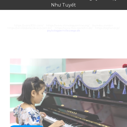
Như Tuyết
https://juara303z.com/
https://www.rhinologyonline.org/
bumbu medan
https://canildobalacobraco.com.br/
https://www.flvw-iserlohn.de/
https://bighand.jp/
psykologpernillezoega.dk