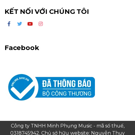
KẾT NỐI VỚI CHÚNG TÔI
Facebook
Công ty TNHH Minh Phụng Music - mã số thuế,
0318745942. Chủ sở hữu website: Nguyễn Thụy