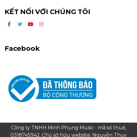
KẾT NỐI VỚI CHÚNG TÔI
Facebook
Công ty TNHH Minh Phụng Music - mã số thuế,
0318745942. Chủ sở hữu website: Nguyễn Thụy