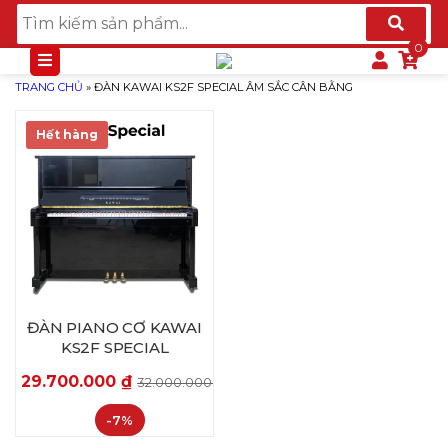
TRANG CHỦ
»
ĐÀN KAWAI KS2F SPECIAL ÂM SẮC CÂN BẰNG
Hết hàng
ĐÀN PIANO CƠ KAWAI
KS2F SPECIAL
29.700.000
₫
32.000.000
₫
-7%