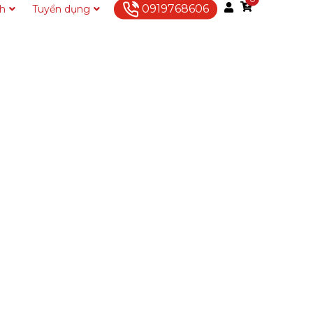
0919768606
ch
Tuyển dụng
Liên hệ