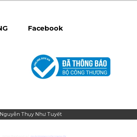
NG
Facebook
e: Nguyễn Thụy Như Tuyết
https://bighand.jp/
psykologpernillezoega.dk