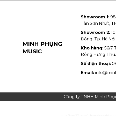
Showroom 1:
98
Tân Sơn Nhất, 
Showroom 2:
10
Đông, Tp. Hà Nội
MINH PHỤNG
Kho hàng:
56/7 
MUSIC
Đông Hưng Thu
Số điện thoại:
09
Email:
info@min
Công ty TNHH Minh Phụng
https://juara303z.com/
https://www.rhinolog