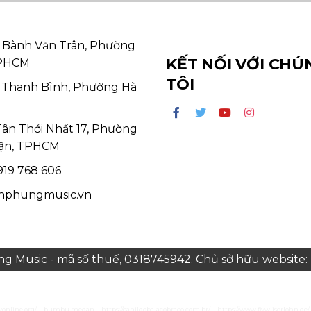
 Bành Văn Trân, Phường
KẾT NỐI VỚI CHÚ
TPHCM
TÔI
 Thanh Bình, Phường Hà
Tân Thới Nhất 17, Phường
ận, TPHCM
19 768 606
hphungmusic.vn
 Music - mã số thuế, 0318745942. Chủ sở hữu websit
yonline.org/
bumbu medan
https://canildobalacobraco.com.br/
https://www.flvw-iserlohn.de/