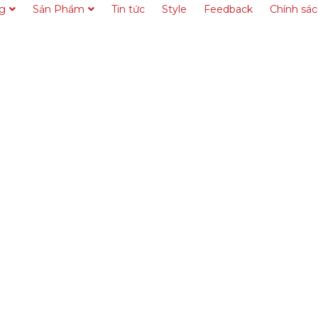
ng
Sản Phẩm
Tin tức
Style
Feedback
Chính sá