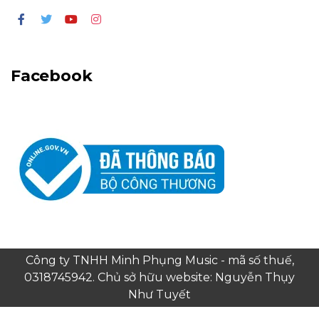
Facebook
Công ty TNHH Minh Phụng Music - mã số thuế,
0318745942. Chủ sở hữu website: Nguyễn Thụy
Như Tuyết