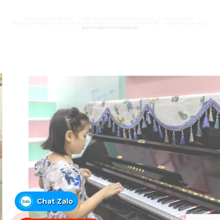
https://juara303z.net/
https://www.rhinologyonline.org/
bumbu medan
https://canildobalacobraco.com.br/
https://www.flvw-iserlohn.de/
https://bighand.jp/
psykologpernillezoega.dk
Chat Zalo