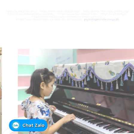
https://juara303z.com/
https://www.alialzabarah.org/
https://www.rhinologyonline.org/
https://canildobalacobraco.com.br/
https://www.flvw-iserlohn.de/
https://bighand.jp/
https://www.basilicasanvicenteferrer.es/san-vicente/
https://www.basilicasanvicenteferrer.es/horarios/
psykologpernillezoega.dk
Chat Zalo