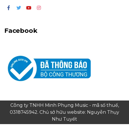
Facebook
Công ty TNHH Minh Phụng Music - mã số thuế,
0318745942. Chủ sở hữu website: Nguyễn Thụy
Như Tuyết