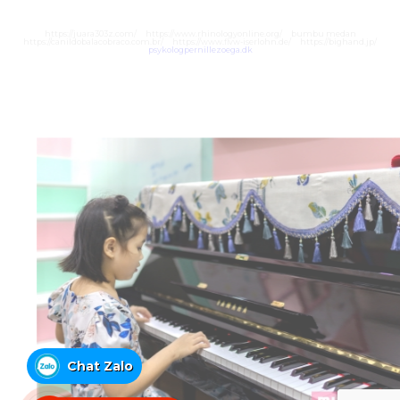
https://juara303z.com/
https://www.rhinologyonline.org/
bumbu medan
https://canildobalacobraco.com.br/
https://www.flvw-iserlohn.de/
https://bighand.jp/
psykologpernillezoega.dk
Chat Zalo