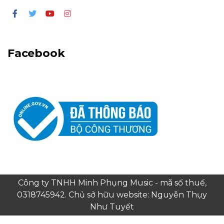
Facebook
Công ty TNHH Minh Phụng Music - mã số thuế,
0318745942. Chủ sở hữu website: Nguyễn Thụy
Như Tuyết