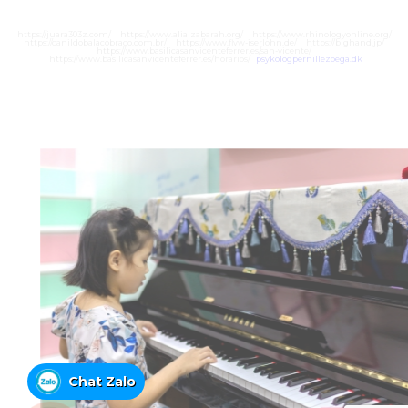
https://juara303z.com/
https://www.alialzabarah.org/
https://www.rhinologyonline.org/
https://canildobalacobraco.com.br/
https://www.flvw-iserlohn.de/
https://bighand.jp/
https://www.basilicasanvicenteferrer.es/san-vicente/
https://www.basilicasanvicenteferrer.es/horarios/
psykologpernillezoega.dk
Chat Zalo