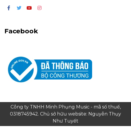
Facebook
Công ty TNHH Minh Phụng Music - mã số thuế,
0318745942. Chủ sở hữu website: Nguyễn Thụy
Như Tuyết