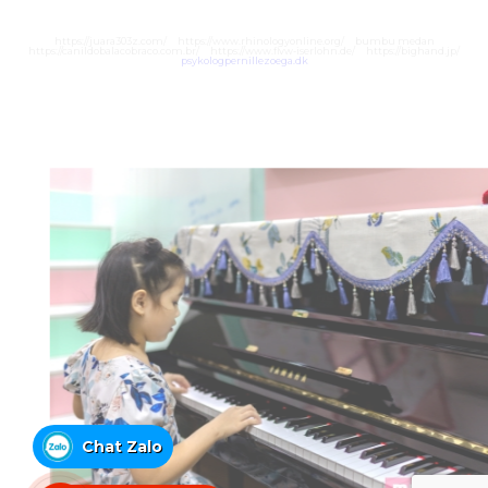
https://juara303z.com/
https://www.rhinologyonline.org/
bumbu medan
https://canildobalacobraco.com.br/
https://www.flvw-iserlohn.de/
https://bighand.jp/
psykologpernillezoega.dk
Chat Zalo