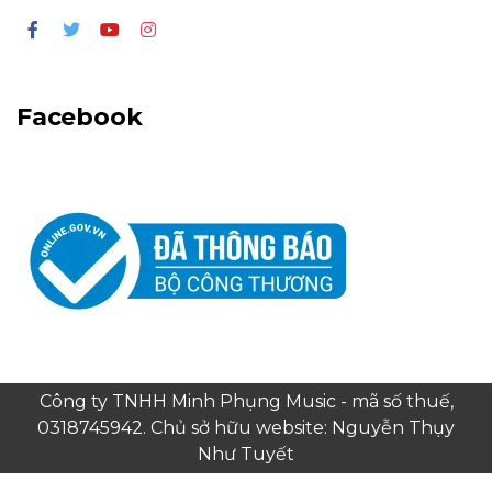
Facebook
Công ty TNHH Minh Phụng Music - mã số thuế,
0318745942. Chủ sở hữu website: Nguyễn Thụy
Như Tuyết