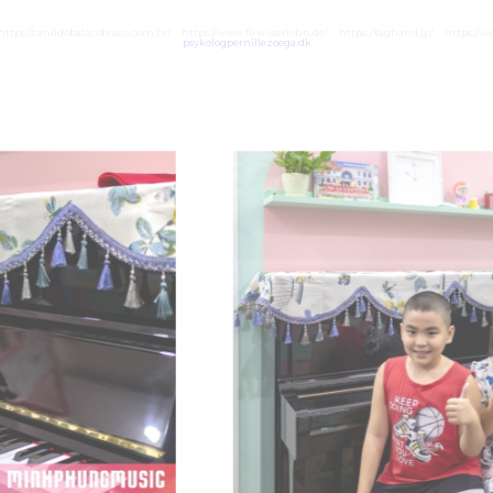
https://canildobalacobraco.com.br/
https://www.flvw-iserlohn.de/
https://bighand.jp/
https://w
psykologpernillezoega.dk