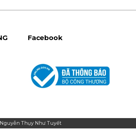
NG
Facebook
e: Nguyễn Thụy Như Tuyết