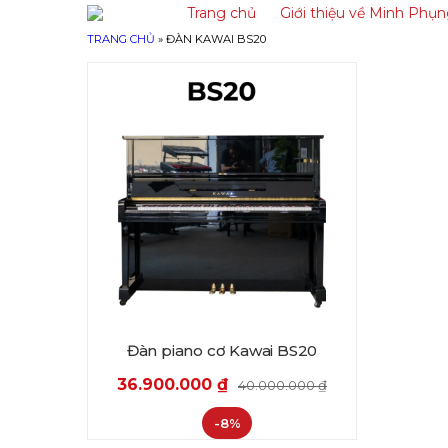
Trang chủ
Giới thiệu về Minh Phụ
TRANG CHỦ
»
ĐÀN KAWAI BS20
Đàn piano cơ Kawai BS20
36.900.000
₫
40.000.000
₫
-8%