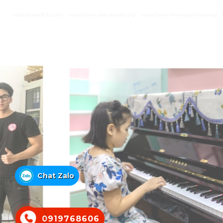
https://juara303z.com/
https://www.alialzabarah.org/
https://www.rhinologyonline.org/
Chat Zalo
0919768606