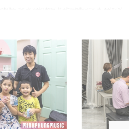
ww.basilicasanvicenteferrer.es/san-vicente/
https://www.basilicasanvicenteferrer.es/horarios/