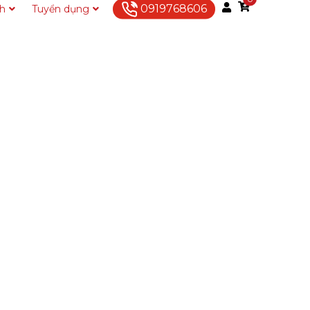
0919768606
ch
Tuyển dụng
Liên hệ