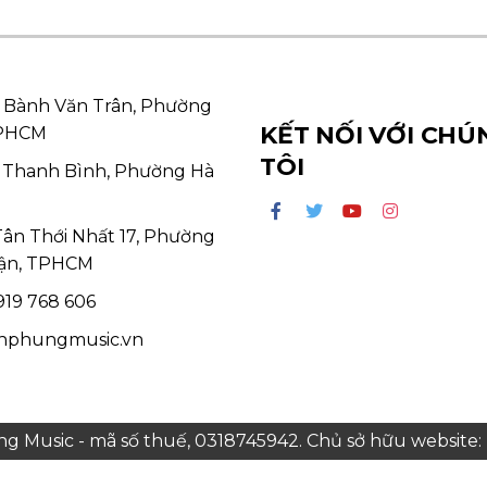
 Bành Văn Trân, Phường
KẾT NỐI VỚI CHÚ
TPHCM
TÔI
 Thanh Bình, Phường Hà
Tân Thới Nhất 17, Phường
ận, TPHCM
19 768 606
hphungmusic.vn
 Music - mã số thuế, 0318745942. Chủ sở hữu websit