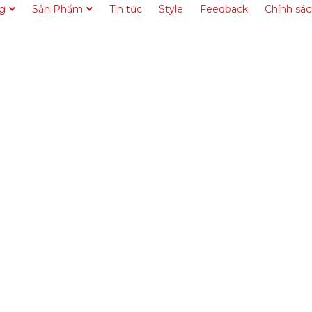
ng
Sản Phẩm
Tin tức
Style
Feedback
Chính sá