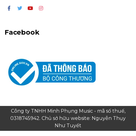
Facebook
Công ty TNHH Minh Phụng Music - mã số thuế,
0318745942. Chủ sở hữu website: Nguyễn Thụy
Như Tuyết