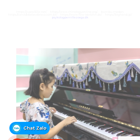
https://juara303z.net/
https://www.rhinologyonline.org/
bumbu medan
https://canildobalacobraco.com.br/
https://www.flvw-iserlohn.de/
https://bighand.jp/
psykologpernillezoega.dk
Chat Zalo