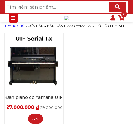
TRANG CHỦ
»
CỬA HÀNG BÁN ĐÀN PIANO YAMAHA U1F Ở HỒ CHÍ MINH
Đàn piano cơ Yamaha U1F
27.000.000
₫
29.000.000
₫
-7%