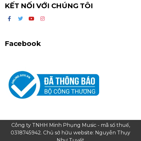
KẾT NỐI VỚI CHÚNG TÔI
Facebook
Công ty TNHH Minh Phụng Music - mã số thuế,
0318745942. Chủ sở hữu website: Nguyễn Thụy
Như Tuyết