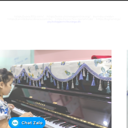
https://juara303z.com/
https://www.rhinologyonline.org/
bumbu medan
https://canildobalacobraco.com.br/
https://www.flvw-iserlohn.de/
https://bighand.jp/
psykologpernillezoega.dk
Chat Zalo