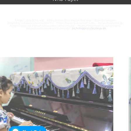
https://juara303z.net/
https://www.rhinologyonline.org/
bumbu medan
https://canildobalacobraco.com.br/
https://www.flvw-iserlohn.de/
https://bighand.jp/
https://www.cetinsayahukuk.com/hakkimizda/
https://lomonosovlo.ru/contacts/
https://www.casadeapoio.com.br/
psykologpernillezoega.dk