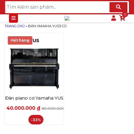
TRANG CHỦ
»
BÁN YAMAHA YUS3 CŨ
Hết hàng
Đàn piano cơ Yamaha YUS
40.000.000
₫
60.000.000
₫
-33%