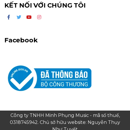
KẾT NỐI VỚI CHÚNG TÔI
Facebook
Công ty TNHH Minh Phụng Music - mã số thuế,
0318745942. Chủ sở hữu website: Nguyễn Thụy
Như Tuyết