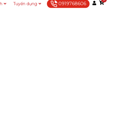
0919768606
ch
Tuyển dụng
Liên hệ