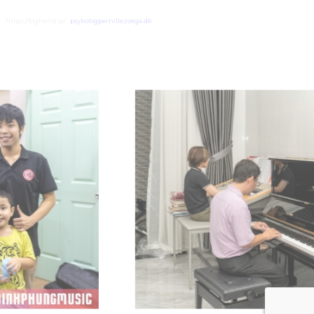
https://bighand.jp/
psykologpernillezoega.dk