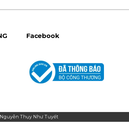
NG
Facebook
e: Nguyễn Thụy Như Tuyết