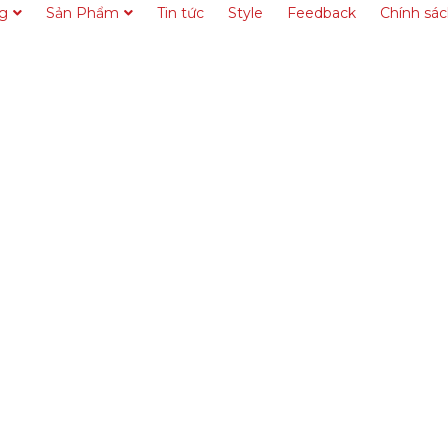
ng
Sản Phẩm
Tin tức
Style
Feedback
Chính sá