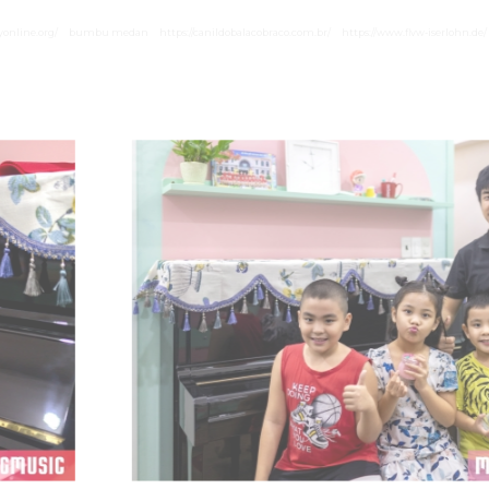
yonline.org/
bumbu medan
https://canildobalacobraco.com.br/
https://www.flvw-iserlohn.de/