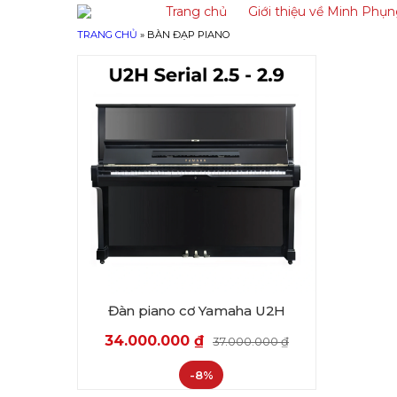
Trang chủ
Giới thiệu về Minh Phụ
TRANG CHỦ
»
BÀN ĐẠP PIANO
Đàn piano cơ Yamaha U2H
34.000.000
₫
37.000.000
₫
-8%