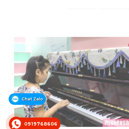
https://juara303z.com/
https://www.rhinolog
Chat Zalo
0919768606