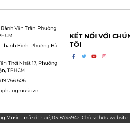
 Bành Văn Trân, Phường
KẾT NỐI VỚI CHÚ
TPHCM
TÔI
 Thanh Bình, Phường Hà
Tân Thới Nhất 17, Phường
ận, TPHCM
19 768 606
hphungmusic.vn
 Music - mã số thuế, 0318745942. Chủ sở hữu websit