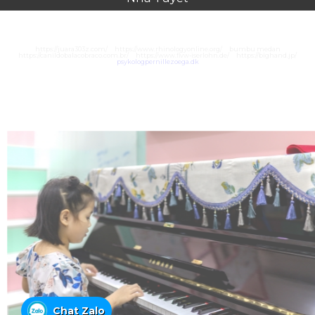
https://juara303z.com/
https://www.rhinologyonline.org/
bumbu medan
https://canildobalacobraco.com.br/
https://www.flvw-iserlohn.de/
https://bighand.jp/
psykologpernillezoega.dk
Chat Zalo