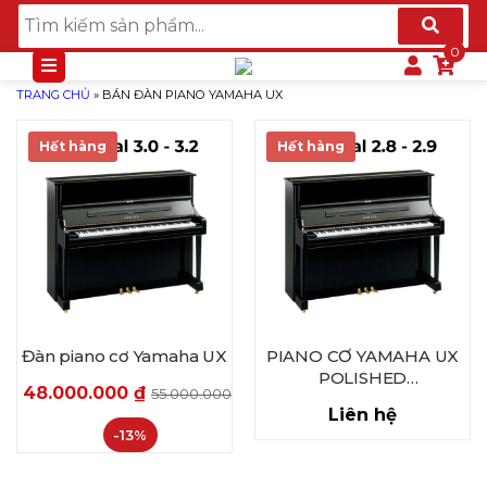
TRANG CHỦ
»
BÁN ĐÀN PIANO YAMAHA UX
Hết hàng
Hết hàng
Đàn piano cơ Yamaha UX
PIANO CƠ YAMAHA UX
POLISHED
48.000.000
₫
55.000.000
₫
EBONY SERIAL 2.8xx.xxx –
Liên hệ
2.9xx.xxx
-13%