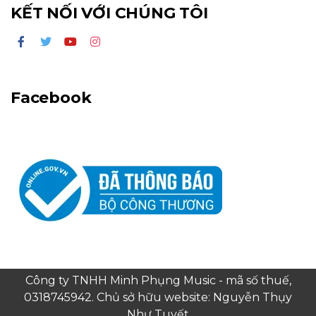
KẾT NỐI VỚI CHÚNG TÔI
Facebook
Công ty TNHH Minh Phụng Music - mã số thuế,
0318745942. Chủ sở hữu website: Nguyễn Thụy
Như Tuyết