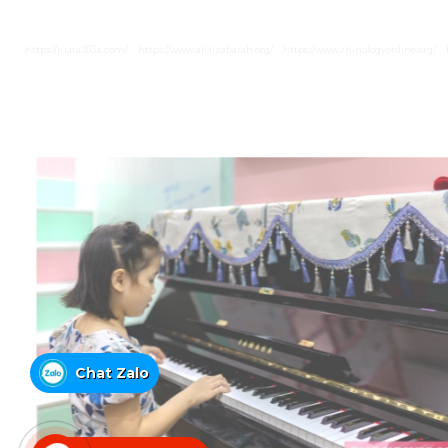
https://juara303z.com/
https://www.alialzabarah.org/
https://www.rhinologyonline.org/
Chat Zalo