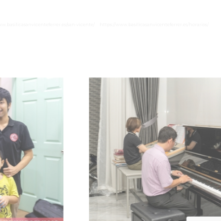
ww.basilicasanvicenteferrer.es/san-vicente/
https://www.basilicasanvicenteferrer.es/horarios/