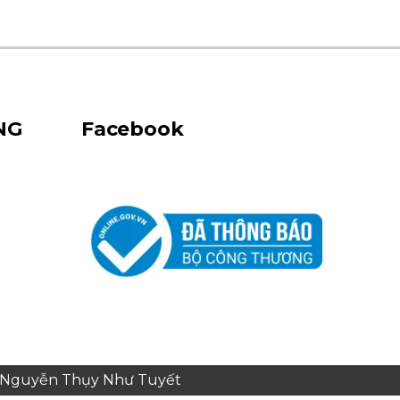
NG
Facebook
e: Nguyễn Thụy Như Tuyết