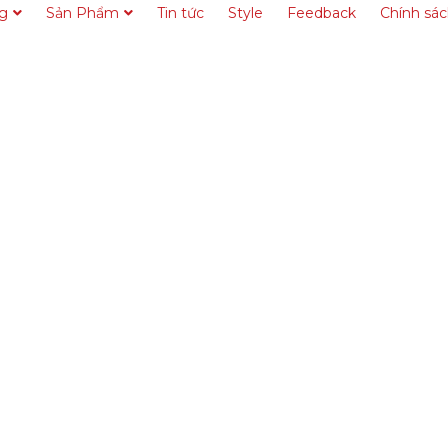
ng
Sản Phẩm
Tin tức
Style
Feedback
Chính sá