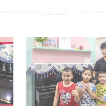
https://canildobalacobraco.com.br/
https://www.flvw-iserlohn.de/
https://bighand.jp/
https://w
psykologpernillezoega.dk