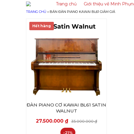
Trang chủ
Giới thiệu về Minh Phụ
TRANG CHỦ
»
BÁN ĐÀN PIANO KAWAI BL61 GIẢM GIÁ
Hết hàng
ĐÀN PIANO CƠ KAWAI BL61 SATIN
WALNUT
27.500.000
₫
35.000.000
₫
-21%