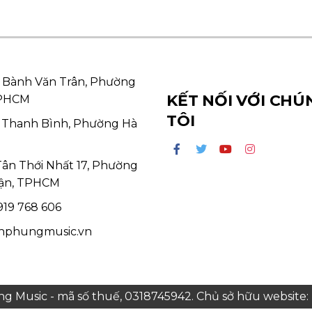
 Bành Văn Trân, Phường
KẾT NỐI VỚI CHÚ
TPHCM
TÔI
 Thanh Bình, Phường Hà
Tân Thới Nhất 17, Phường
ận, TPHCM
19 768 606
hphungmusic.vn
 Music - mã số thuế, 0318745942. Chủ sở hữu websit