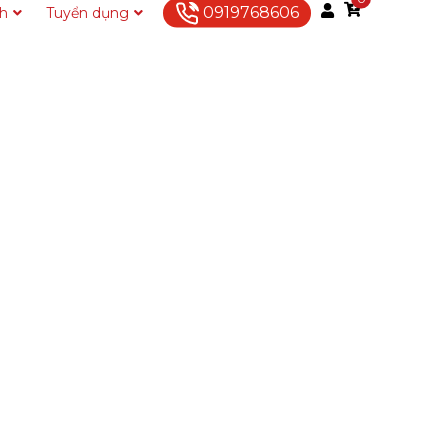
0919768606
ch
Tuyển dụng
Liên hệ