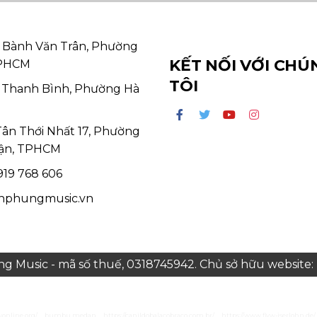
 Bành Văn Trân, Phường
KẾT NỐI VỚI CHÚ
TPHCM
TÔI
 Thanh Bình, Phường Hà
Tân Thới Nhất 17, Phường
ận, TPHCM
19 768 606
hphungmusic.vn
 Music - mã số thuế, 0318745942. Chủ sở hữu websit
yonline.org/
bumbu medan
https://canildobalacobraco.com.br/
https://www.flvw-iserlohn.de/