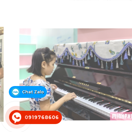
Chat Zalo
0919768606