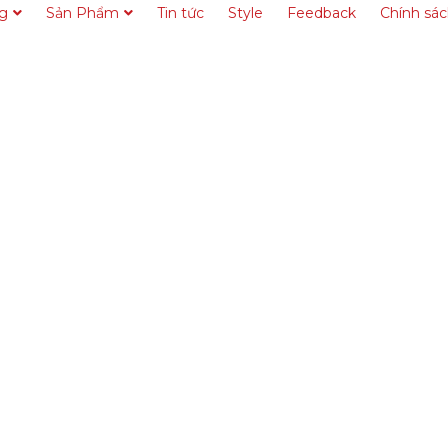
ng
Sản Phẩm
Tin tức
Style
Feedback
Chính sá