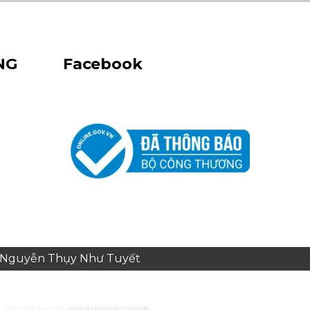
NG
Facebook
e: Nguyễn Thụy Như Tuyết
https://bighand.jp/
psykologpernillezoega.dk