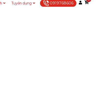
0919768606
ch
Tuyển dụng
Liên hệ