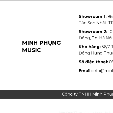
Showroom 1:
98
Tân Sơn Nhất, 
Showroom 2:
10
Đông, Tp. Hà Nội
MINH PHỤNG
Kho hàng:
56/7 
MUSIC
Đông Hưng Thu
Số điện thoại:
09
Email:
info@min
Công ty TNHH Minh Phụng
https://juara303z.com/
https://www.rhinolog