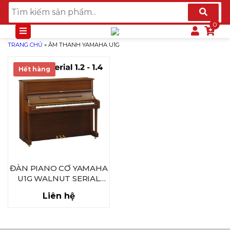
TRANG CHỦ
»
ÂM THANH YAMAHA U1G
Hết hàng
ĐÀN PIANO CƠ YAMAHA
U1G WALNUT SERIAL
1.2XX.XXX – 1.4XX.XXX
Liên hệ