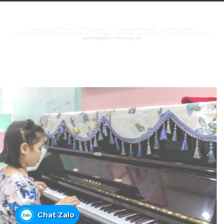
https://juara303z.net/
https://www.rhinologyonline.org/
bumbu medan
https://canildobalacobraco.com.br/
https://www.flvw-iserlohn.de/
https://bighand.jp/
psykologpernillezoega.dk
Chat Zalo