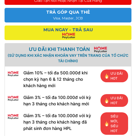
Giao Tận Nơi Hoặc Nhận Tại Cửa Hàng
TRẢ GÓP QUA THẺ
Visa, Master, JCB
MUA NGAY - TRẢ SAU
ƯU ĐÃI KHI THANH TOÁN
(SỬ DỤNG KHI XÁC NHẬN KHOẢN VAY TRÊN TRANG CỦA TỔ CHỨC
TÀI CHÍNH)
Giảm 10% – tối đa 500.000đ khi
ƯU ĐÃI
HOT
chọn kỳ hạn 6 & 12 tháng cho
khách hàng mới
Giảm 3% – tối đa 100.000đ với kỳ
ƯU ĐÃI
HOT
hạn 3 tháng cho khách hàng mới
Giảm 3% – tối đa 100.000đ với kỳ
SIÊU
MỚI,
hạn 3 tháng cho khách hàng đã
SIÊU
phát sinh đơn hàng HPL
HOT