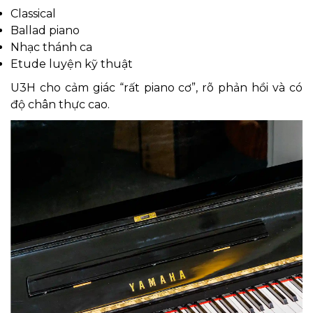
Classical
Ballad piano
Nhạc thánh ca
Etude luyện kỹ thuật
U3H cho cảm giác “rất piano cơ”, rõ phản hồi và có
độ chân thực cao.