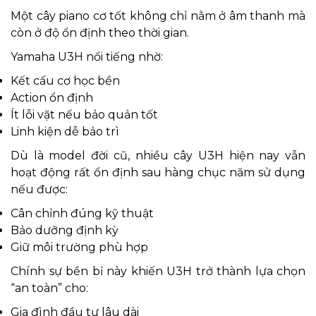
Một cây piano cơ tốt không chỉ nằm ở âm thanh mà
còn ở độ ổn định theo thời gian.
Yamaha U3H nổi tiếng nhờ:
Kết cấu cơ học bền
Action ổn định
Ít lỗi vặt nếu bảo quản tốt
Linh kiện dễ bảo trì
Dù là model đời cũ, nhiều cây U3H hiện nay vẫn
hoạt động rất ổn định sau hàng chục năm sử dụng
nếu được:
Cân chỉnh đúng kỹ thuật
Bảo dưỡng định kỳ
Giữ môi trường phù hợp
Chính sự bền bỉ này khiến U3H trở thành lựa chọn
“an toàn” cho:
Gia đình đầu tư lâu dài