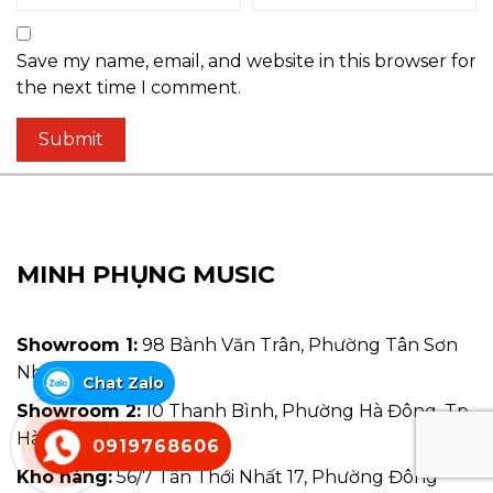
Save my name, email, and website in this browser for
the next time I comment.
MINH PHỤNG MUSIC
Showroom 1:
98 Bành Văn Trân, Phường Tân Sơn
Nhất, TPHCM
Chat Zalo
Showroom 2:
10 Thanh Bình, Phường Hà Đông, Tp.
Hà Nội
0919768606
Kho hàng:
56/7 Tân Thới Nhất 17, Phường Đông