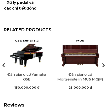
Xử lý pedal và
các chi tiết đồng
RELATED PRODUCTS
maha
Đàn piano cơ
Đàn piano cơ Ka
Morgenstern MU5 MG(P)
KU3DS (Specia
₫
25.000.000
₫
30.000.000
₫
Reviews