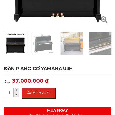
ĐÀN PIANO CƠ YAMAHA U3H
37.000.000
₫
Giá:
Add to cart
MUA NGAY