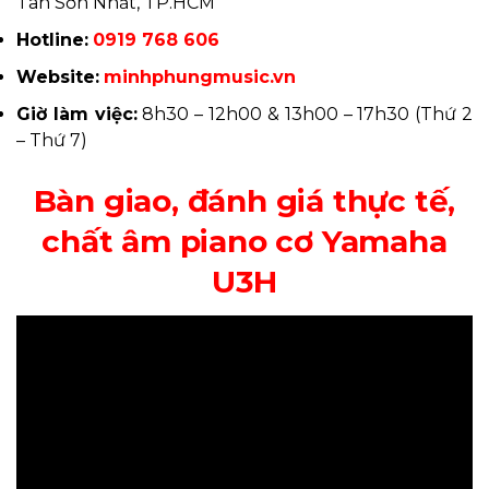
Tân Sơn Nhất, TP.HCM
Hotline:
0919 768 606
Website:
minhphungmusic.vn
Giờ làm việc:
8h30 – 12h00 & 13h00 – 17h30 (Thứ 2
– Thứ 7)
Bàn giao, đánh giá thực tế,
chất âm piano cơ Yamaha
U3H