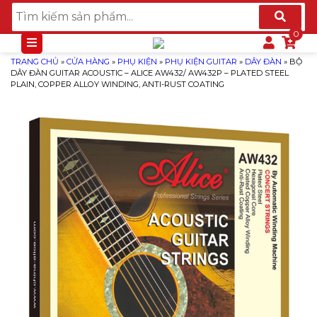
TRANG CHỦ
»
CỬA HÀNG
»
PHỤ KIỆN
»
PHỤ KIỆN GUITAR
»
DÂY ĐÀN
»
BỘ
DÂY ĐÀN GUITAR ACOUSTIC – ALICE AW432/ AW432P – PLATED STEEL
PLAIN, COPPER ALLOY WINDING, ANTI-RUST COATING