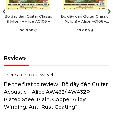
Bộ dây đàn Guitar Classic
Bộ dây đàn Guitar Classic
(Nylon) – Alice AC106 –
(Nylon) – Alice AC106 –
Clear Nylon Plain String,
Clear Nylon Plain String,
50.000
₫
50.000
₫
Silver Plated Copper
Silver Plated Copper
Alloy Winding
Alloy Winding
Reviews
There are no reviews yet.
Be the first to review “Bộ dây đàn Guitar
Acoustic – Alice AW432/ AW432P –
Plated Steel Plain, Copper Alloy
Winding, Anti-Rust Coating”