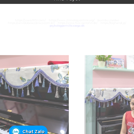
https://juara303z.com/
https://www.rhinologyonline.org/
bumbu medan
https://canildobalacobraco.com.br/
https://www.flvw-iserlohn.de/
https://bighand.jp/
psykologpernillezoega.dk
Chat Zalo