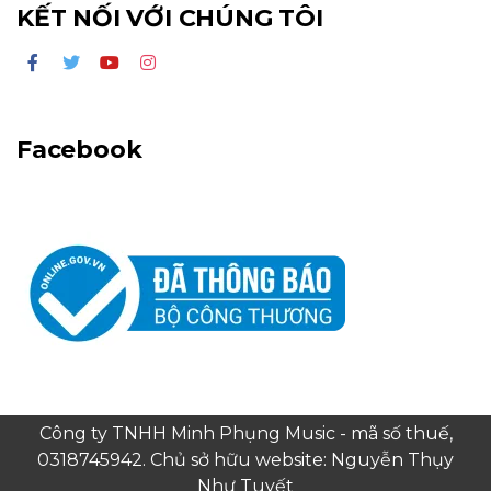
KẾT NỐI VỚI CHÚNG TÔI
Facebook
Công ty TNHH Minh Phụng Music - mã số thuế,
0318745942. Chủ sở hữu website: Nguyễn Thụy
Như Tuyết