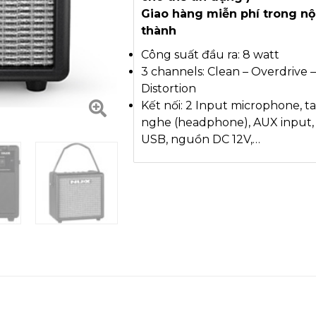
Giao hàng miễn phí trong nộ
thành
Công suất đầu ra: 8 watt
3 channels: Clean – Overdrive –
Distortion
Kết nối: 2 Input microphone, ta
nghe (headphone), AUX input,
USB, nguồn DC 12V,…