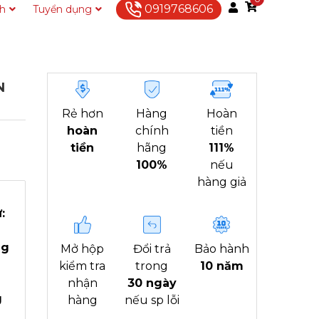
0919768606
ch
Tuyển dụng
Liên hệ
N
Rẻ hơn
Hàng
Hoàn
hoàn
chính
tiền
tiền
hãng
111%
100%
nếu
hàng giả
:
ng
Mở hộp
Đổi trả
Bảo hành
kiểm tra
trong
10 năm
nhận
30 ngày
g
hàng
nếu sp lỗi