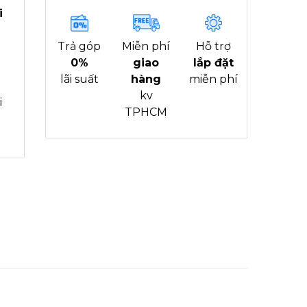
i
Trả góp
Miễn phí
Hỗ trợ
0%
giao
lắp đặt
lãi suất
hàng
miễn phí
kv
i
TPHCM