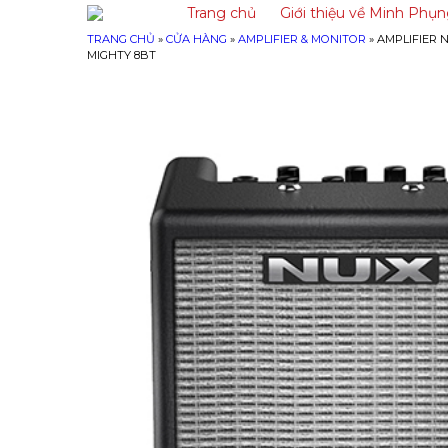
Trang chủ
Giới thiệu về Minh Phụ
TRANG CHỦ
»
CỬA HÀNG
»
AMPLIFIER & MONITOR
»
AMPLIFIER 
MIGHTY 8BT