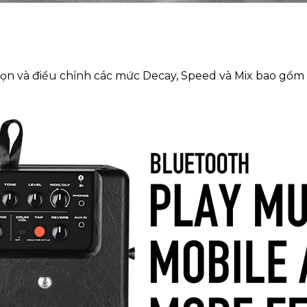
họn và điều chỉnh các mức Decay, Speed và Mix bao gồ