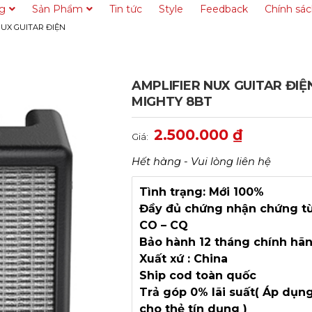
ng
Sản Phẩm
Tin tức
Style
Feedback
Chính sá
NUX GUITAR ĐIỆN
AMPLIFIER NUX GUITAR ĐIỆ
MIGHTY 8BT
2.500.000
₫
Giá:
Hết hàng - Vui lòng liên hệ
Tình trạng: Mới 100%
Đầy đủ chứng nhận chứng từ
CO – CQ
Bảo hành 12 tháng chính hã
Xuất xứ : China
Ship cod toàn quốc
Trả góp 0% lãi suất( Áp dụn
cho thẻ tín dụng )