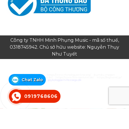
Công ty TNHH Minh Phụng Music - mã số thuế,
0318745942. Chủ sở hữu website: Nguyễn Thụy
Như Tuyết
https://juara303z.com/
https://www.rhinologyonline.org/
bumbu medan
https://canildobalacobraco.com.br/
https://www.flvw-iserlohn.de/
https://bighand.jp/
Chat Zalo
psykologpernillezoega.dk
0919768606