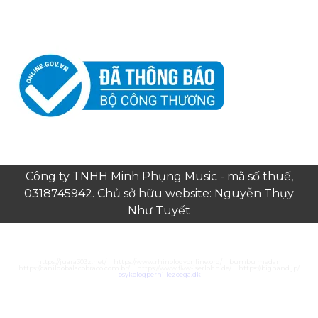
Công ty TNHH Minh Phụng Music - mã số thuế,
0318745942. Chủ sở hữu website: Nguyễn Thụy
Như Tuyết
https://juara303z.net/
https://www.rhinologyonline.org/
bumbu medan
https://canildobalacobraco.com.br/
https://www.flvw-iserlohn.de/
https://bighand.jp/
psykologpernillezoega.dk