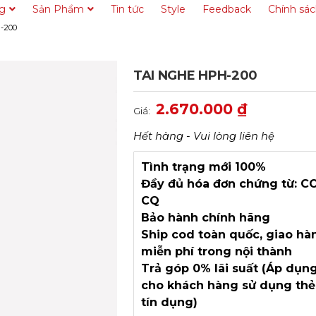
ng
Sản Phẩm
Tin tức
Style
Feedback
Chính sá
-200
TAI NGHE HPH-200
2.670.000
₫
Giá:
Hết hàng - Vui lòng liên hệ
Tình trạng mới 100%
Đầy đủ hóa đơn chứng từ: C
CQ
Bảo hành chính hãng
Ship cod toàn quốc, giao hà
miễn phí trong nội thành
Trả góp 0% lãi suất (Áp dụn
cho khách hàng sử dụng thẻ
tín dụng)