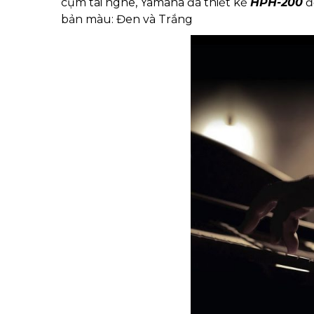
cụm tai nghe, Yamaha đã thiết kế
HPH-200
đ
bản màu: Đen và Trắng