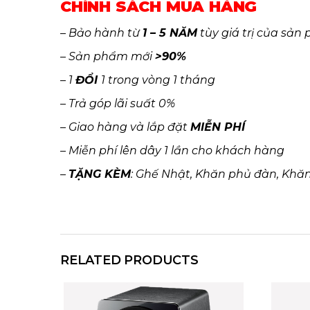
CHÍNH SÁCH MUA HÀNG
– Bảo hành từ
1 – 5 NĂM
tùy giá trị của sản
– Sản phẩm mới
>90%
– 1
ĐỔI
1 trong vòng 1 tháng
– Trả góp lãi suất 0%
– Giao hàng và lắp đặt
MIỄN PHÍ
– Miễn phí lên dây 1 lần cho khách hàng
–
TẶNG KÈM
: Ghế Nhật, Khăn phủ đàn, Khăn 
RELATED PRODUCTS