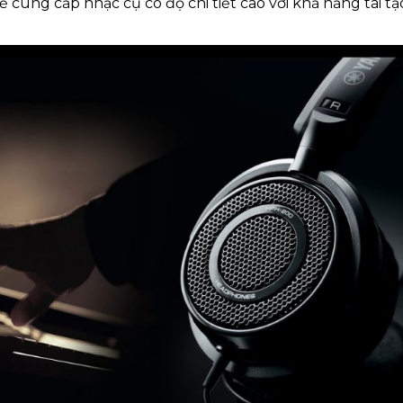
ể cung cấp nhạc cụ có độ chi tiết cao với khả năng tái 