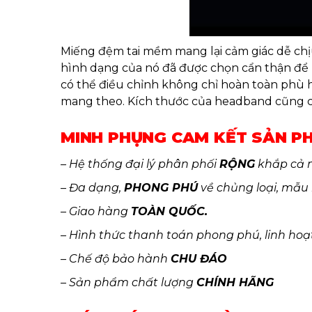
Miếng đệm tai mềm mang lại cảm giác dễ chịu
hình dạng của nó đã được chọn cẩn thận để p
có thể điều chỉnh không chỉ hoàn toàn phù h
mang theo. Kích thước của headband cũng có
MINH PHỤNG CAM KẾT SẢN P
– Hệ thống đại lý phân phối
RỘNG
khắp cả 
– Đa dạng,
PHONG PHÚ
về chủng loại, mẫu
– Giao hàng
TOÀN QUỐC.
– Hình thức thanh toán phong phú, linh hoạ
– Chế độ bảo hành
CHU ĐÁO
– Sản phẩm chất lượng
CHÍNH HÃNG