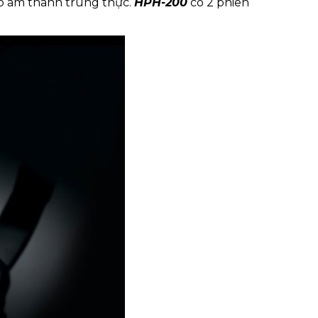
tạo âm thanh trung thực.
HPH-200
có 2 phiên