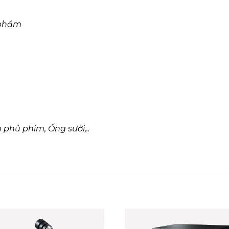
 phẩm
phủ phím, Ống sưởi,..