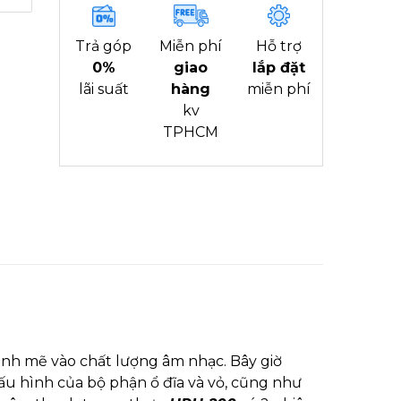
Trả góp
Miễn phí
Hỗ trợ
0%
giao
lắp đặt
lãi suất
hàng
miễn phí
kv
TPHCM
nh mẽ vào chất lượng âm nhạc. Bây giờ
u hình của bộ phận ổ đĩa và vỏ, cũng như