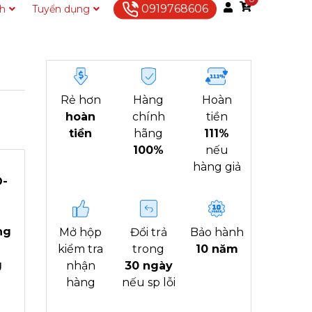
0919768606
ch
Tuyển dụng
Liên hệ
Rẻ hơn
Hàng
Hoàn
hoàn
chính
tiền
tiền
hãng
111%
100%
nếu
hàng giả
O-
ng
Mở hộp
Đổi trả
Bảo hành
kiểm tra
trong
10 năm
g
nhận
30 ngày
hàng
nếu sp lỗi