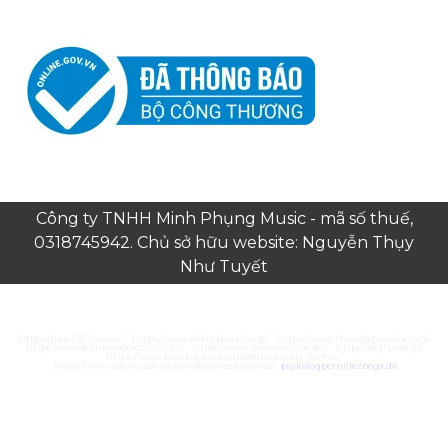
Công ty TNHH Minh Phụng Music - mã số thuế,
0318745942. Chủ sở hữu website: Nguyễn Thụy
Như Tuyết
https://juara303z.com/
https://www.alialzabarah.org/
https://www.rhinologyonline.org/
https://canildobalacobraco.com.br/
https://www.flvw-iserlohn.de/
https://bighand.jp/
https://www.basilicasanvicenteferrer.es/san-vicente/
https://www.basilicasanvicenteferrer.es/horarios/
psykologpernillezoega.dk