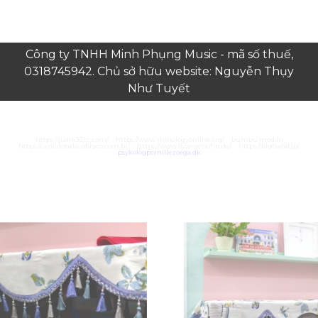
Công ty TNHH Minh Phụng Music - mã số thuế,
0318745942. Chủ sở hữu website: Nguyễn Thụy
Như Tuyết
https://juara303z.com/
https://www.rhinologyonline.org/
bumbu medan
https://canildobalacobraco.com.br/
https://www.flvw-iserlohn.de/
https://bighand.jp/
psykologpernillezoega.dk