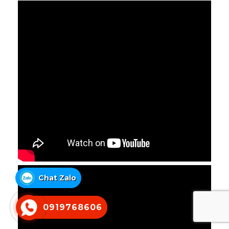
Chat Zalo
0919768606