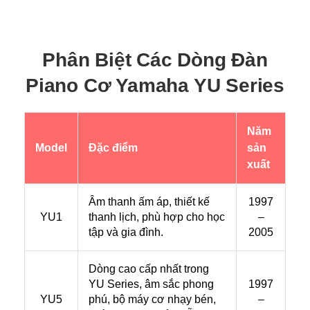
Phân Biệt Các Dòng Đàn
Piano Cơ Yamaha YU Series
Năm
Model
Đặc điểm
sản
xuất
Âm thanh ấm áp, thiết kế
1997
YU1
thanh lịch, phù hợp cho học
–
tập và gia đình.
2005
Dòng cao cấp nhất trong
YU Series, âm sắc phong
1997
YU5
phú, bộ máy cơ nhạy bén,
–