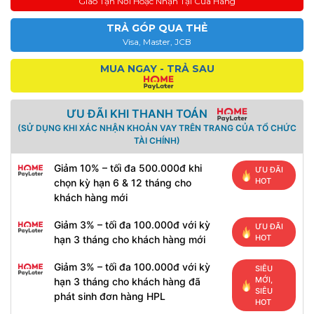
Giao Tận Nơi Hoặc Nhận Tại Cửa Hàng
TRẢ GÓP QUA THẺ
Visa, Master, JCB
MUA NGAY - TRẢ SAU
ƯU ĐÃI KHI THANH TOÁN
(SỬ DỤNG KHI XÁC NHẬN KHOẢN VAY TRÊN TRANG CỦA TỔ CHỨC
TÀI CHÍNH)
Giảm 10% – tối đa 500.000đ khi
ƯU ĐÃI
HOT
chọn kỳ hạn 6 & 12 tháng cho
khách hàng mới
Giảm 3% – tối đa 100.000đ với kỳ
ƯU ĐÃI
HOT
hạn 3 tháng cho khách hàng mới
Giảm 3% – tối đa 100.000đ với kỳ
SIÊU
MỚI,
hạn 3 tháng cho khách hàng đã
SIÊU
phát sinh đơn hàng HPL
HOT