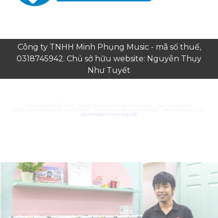
Công ty TNHH Minh Phụng Music - mã số thuế,
0318745942. Chủ sở hữu website: Nguyễn Thụy
Như Tuyết
https://juara303z.net/
https://www.rhinologyonline.org/
bumbu medan
https://canildobalacobraco.com.br/
https://www.flvw-iserlohn.de/
https://bighand.jp/
psykologpernillezoega.dk