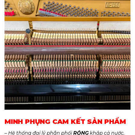
MINH PHỤNG CAM KẾT SẢN PHẨM
– Hệ thống đại lý phân phối
RỘNG
khắp cả nước.