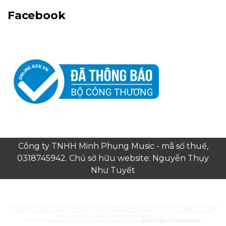
Facebook
Công ty TNHH Minh Phụng Music - mã số thuế,
0318745942. Chủ sở hữu website: Nguyễn Thụy
Như Tuyết
https://juara303z.com/
https://www.alialzabarah.org/
https://www.rhinologyonline.org/
https://canildobalacobraco.com.br/
https://www.flvw-iserlohn.de/
https://bighand.jp/
https://www.basilicasanvicenteferrer.es/san-vicente/
https://www.basilicasanvicenteferrer.es/horarios/
psykologpernillezoega.dk