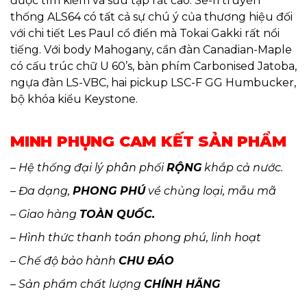
được tìm kiếm và sưu tập rất cao. Sê-ri truyền
thống ALS64 có tất cả sự chú ý của thương hiệu đối
với chi tiết Les Paul cổ điển mà Tokai Gakki rất nổi
tiếng. Với body Mahogany, cần đàn Canadian-Maple
có cấu trúc chữ U 60’s, bàn phím Carbonised Jatoba,
ngựa đàn LS-VBC, hai pickup LSC-F GG Humbucker,
bộ khóa kiểu Keystone.
MINH PHỤNG CAM KẾT SẢN PHẨM
– Hệ thống đại lý phân phối
RỘNG
khắp cả nước.
– Đa dạng,
PHONG PHÚ
về chủng loại, mẫu mã
– Giao hàng
TOÀN QUỐC.
– Hình thức thanh toán phong phú, linh hoạt
– Chế độ bảo hành
CHU ĐÁO
– Sản phẩm chất lượng
CHÍNH HÃNG