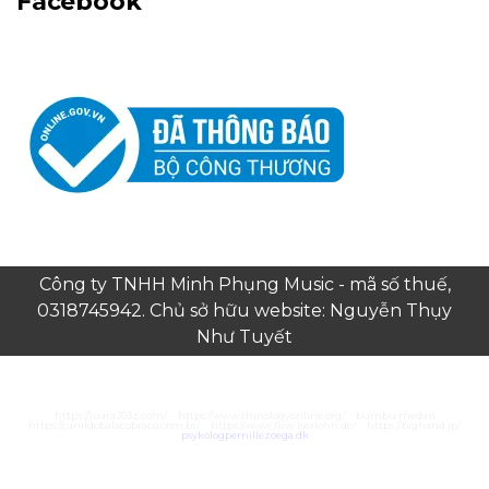
Facebook
Công ty TNHH Minh Phụng Music - mã số thuế,
0318745942. Chủ sở hữu website: Nguyễn Thụy
Như Tuyết
https://juara303z.com/
https://www.rhinologyonline.org/
bumbu medan
https://canildobalacobraco.com.br/
https://www.flvw-iserlohn.de/
https://bighand.jp/
psykologpernillezoega.dk