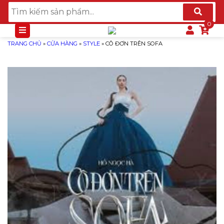
TRANG CHỦ
»
CỬA HÀNG
»
STYLE
»
CÔ ĐƠN TRÊN SOFA