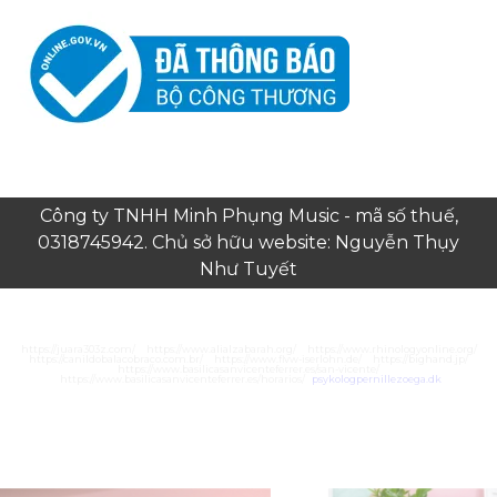
Công ty TNHH Minh Phụng Music - mã số thuế,
0318745942. Chủ sở hữu website: Nguyễn Thụy
Như Tuyết
https://juara303z.com/
https://www.alialzabarah.org/
https://www.rhinologyonline.org/
https://canildobalacobraco.com.br/
https://www.flvw-iserlohn.de/
https://bighand.jp/
https://www.basilicasanvicenteferrer.es/san-vicente/
https://www.basilicasanvicenteferrer.es/horarios/
psykologpernillezoega.dk