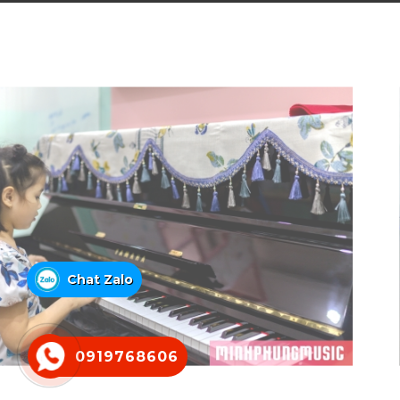
Chat Zalo
0919768606