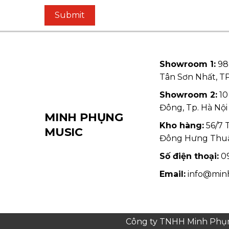
Showroom 1:
98
Tân Sơn Nhất, 
Showroom 2:
10
Đông, Tp. Hà Nội
MINH PHỤNG
Kho hàng:
56/7 
MUSIC
Đông Hưng Thu
Số điện thoại:
09
Email:
info@min
Công ty TNHH Minh Phụng