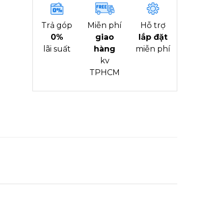
Trả góp
Miễn phí
Hỗ trợ
0%
giao
lắp đặt
lãi suất
hàng
miễn phí
kv
TPHCM