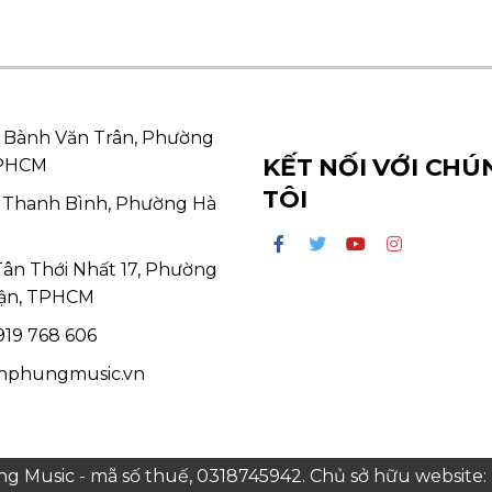
 Bành Văn Trân, Phường
KẾT NỐI VỚI CHÚ
TPHCM
TÔI
 Thanh Bình, Phường Hà
Tân Thới Nhất 17, Phường
ận, TPHCM
19 768 606
hphungmusic.vn
 Music - mã số thuế, 0318745942. Chủ sở hữu websit