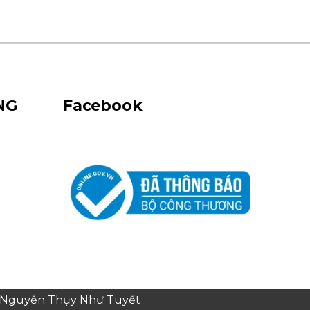
NG
Facebook
e: Nguyễn Thụy Như Tuyết