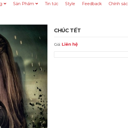
ng
Sản Phẩm
Tin tức
Style
Feedback
Chính sá
CHÚC TẾT
Liên hệ
Giá: