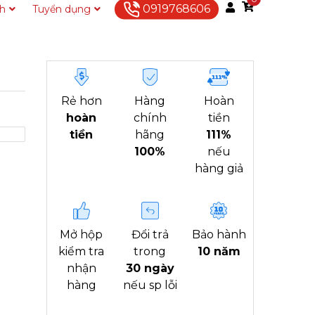
0919768606
ch
Tuyển dụng
Liên hệ
Rẻ hơn
Hàng
Hoàn
hoàn
chính
tiền
tiền
hãng
111%
100%
nếu
hàng giả
Mở hộp
Đổi trả
Bảo hành
kiểm tra
trong
10 năm
nhận
30 ngày
hàng
nếu sp lỗi