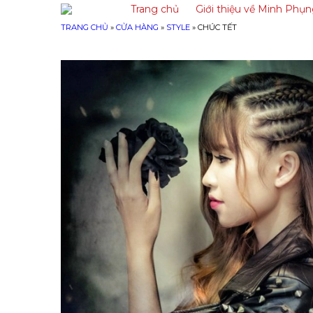
Trang chủ
Giới thiệu về Minh Phụ
TRANG CHỦ
»
CỬA HÀNG
»
STYLE
»
CHÚC TẾT