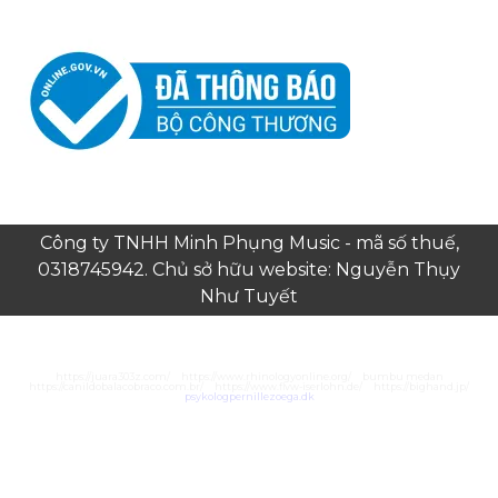
Công ty TNHH Minh Phụng Music - mã số thuế,
0318745942. Chủ sở hữu website: Nguyễn Thụy
Như Tuyết
https://juara303z.com/
https://www.rhinologyonline.org/
bumbu medan
https://canildobalacobraco.com.br/
https://www.flvw-iserlohn.de/
https://bighand.jp/
psykologpernillezoega.dk