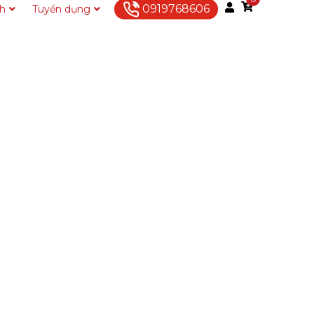
0919768606
ch
Tuyển dụng
Liên hệ