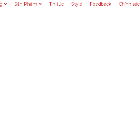
ng
Sản Phẩm
Tin tức
Style
Feedback
Chính sá