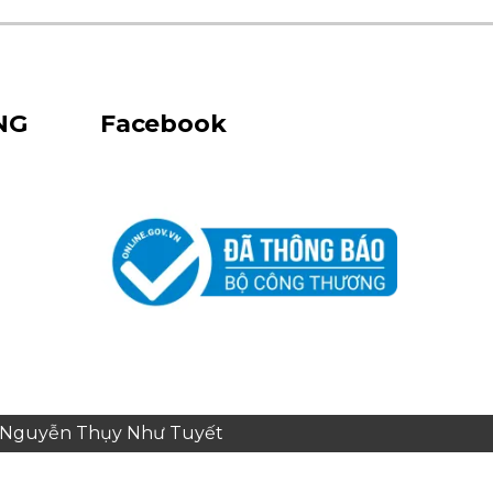
NG
Facebook
e: Nguyễn Thụy Như Tuyết