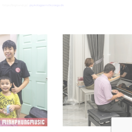
https://bighand.jp/
psykologpernillezoega.dk