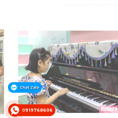
https://juara303z.com/
https://www.rhinolog
Chat Zalo
0919768606