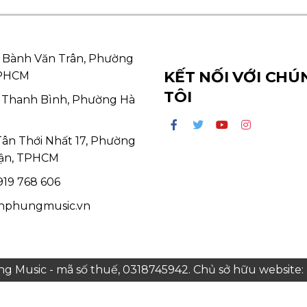
 Bành Văn Trân, Phường
KẾT NỐI VỚI CHÚ
TPHCM
TÔI
 Thanh Bình, Phường Hà
Tân Thới Nhất 17, Phường
ận, TPHCM
19 768 606
hphungmusic.vn
 Music - mã số thuế, 0318745942. Chủ sở hữu websit