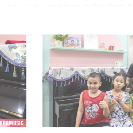
yonline.org/
bumbu medan
https://canildobalacobraco.com.br/
https://www.flvw-iserlohn.de/