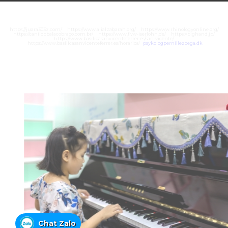
https://juara303z.com/
https://www.alialzabarah.org/
https://www.rhinologyonline.org/
https://canildobalacobraco.com.br/
https://www.flvw-iserlohn.de/
https://bighand.jp/
https://www.basilicasanvicenteferrer.es/san-vicente/
https://www.basilicasanvicenteferrer.es/horarios/
psykologpernillezoega.dk
Chat Zalo